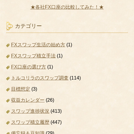
★各社FX口座の比較してみた！★
カテゴリー
FXスワップ生活の始め方
(1)
FXスワップ積立手法
(1)
FX口座の選び方
(1)
トルコリラのスワップ調査
(114)
目標想定
(3)
収益カレンダー
(26)
スワップ進捗状況
(413)
スワップ積立履歴
(447)
備忘録＆豆知識
(29)