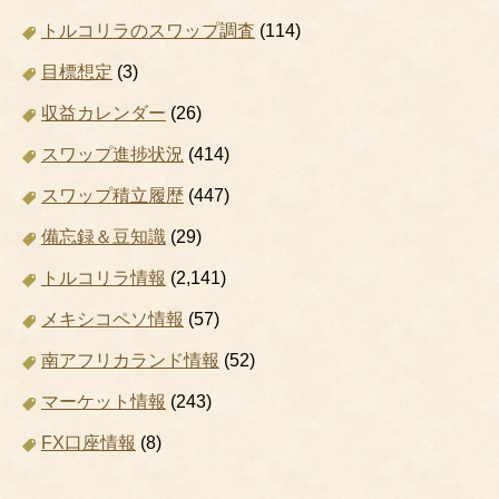
トルコリラのスワップ調査
(114)
目標想定
(3)
収益カレンダー
(26)
スワップ進捗状況
(414)
スワップ積立履歴
(447)
備忘録＆豆知識
(29)
トルコリラ情報
(2,141)
メキシコペソ情報
(57)
南アフリカランド情報
(52)
マーケット情報
(243)
FX口座情報
(8)