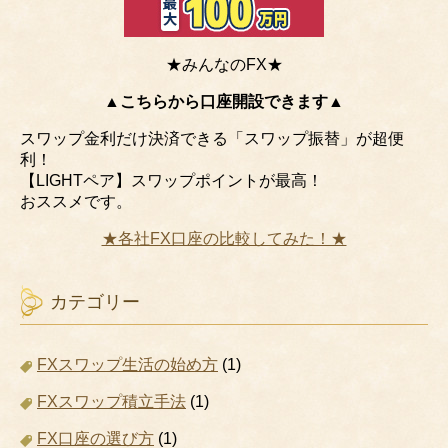
★みんなのFX★
▲こちらから口座開設できます▲
スワップ金利だけ決済できる「スワップ振替」が超便
利！
【LIGHTペア】スワップポイントが最高！
おススメです。
★各社FX口座の比較してみた！★
カテゴリー
FXスワップ生活の始め方
(1)
FXスワップ積立手法
(1)
FX口座の選び方
(1)