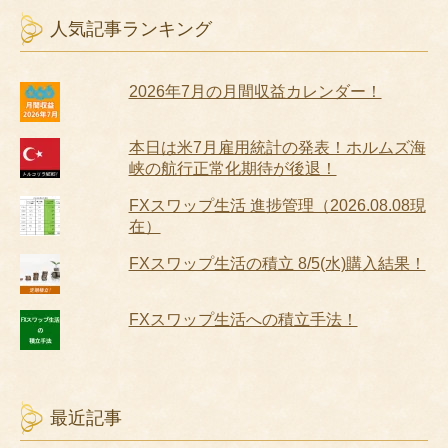
人気記事ランキング
2026年7月の月間収益カレンダー！
本日は米7月雇用統計の発表！ホルムズ海
峡の航行正常化期待が後退！
FXスワップ生活 進捗管理（2026.08.08現
在）
FXスワップ生活の積立 8/5(水)購入結果！
FXスワップ生活への積立手法！
最近記事