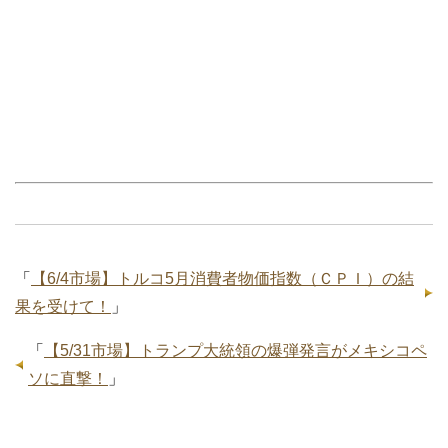
「
【6/4市場】トルコ5月消費者物価指数（ＣＰＩ）の結
果を受けて！
」
「
【5/31市場】トランプ大統領の爆弾発言がメキシコペ
ソに直撃！
」