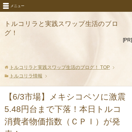
メニュー
トルコリラと実践スワップ生活のブロ
グ！
[PR]
トルコリラと実践スワップ生活のブログ！
TOP
トルコリラ情報
【6/3市場】メキシコペソに激震
5.48円台まで下落！本日トルコ
消費者物価指数（ＣＰＩ）が発