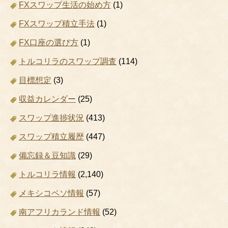
FXスワップ生活の始め方
(1)
FXスワップ積立手法
(1)
FX口座の選び方
(1)
トルコリラのスワップ調査
(114)
目標想定
(3)
収益カレンダー
(25)
スワップ進捗状況
(413)
スワップ積立履歴
(447)
備忘録＆豆知識
(29)
トルコリラ情報
(2,140)
メキシコペソ情報
(57)
南アフリカランド情報
(52)