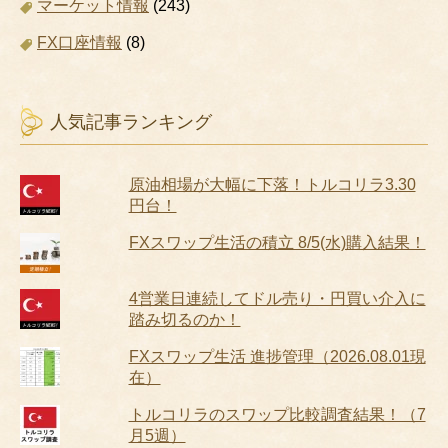
マーケット情報
(243)
FX口座情報
(8)
人気記事ランキング
原油相場が大幅に下落！トルコリラ3.30
円台！
FXスワップ生活の積立 8/5(水)購入結果！
4営業日連続してドル売り・円買い介入に
踏み切るのか！
FXスワップ生活 進捗管理（2026.08.01現
在）
トルコリラのスワップ比較調査結果！（7
月5週）