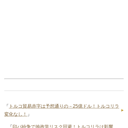
「
トルコ貿易赤字は予想通りの－25億ドル！トルコリラ
変化なし！
」
「
印パ紛争で地政学リスク回避！トルコリラは影響