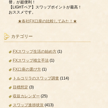
替」が超便利！
【LIGHTペア】スワップポイントが最高！
おススメです。
★各社FX口座の比較してみた！★
カテゴリー
FXスワップ生活の始め方
(1)
FXスワップ積立手法
(1)
FX口座の選び方
(1)
トルコリラのスワップ調査
(114)
目標想定
(3)
収益カレンダー
(25)
スワップ進捗状況
(413)