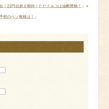
0円台！22円台超え期待！ただトルコは油断禁物！
」
予想のペソ推移は！
」