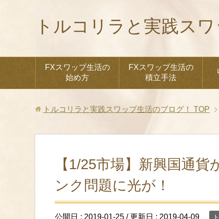
トルコリラと実践スワ
FXスワップ生活の
FXスワップ生活の
始め方
積立手法
トルコリラと実践スワップ生活のブログ！
TOP
【1/25市場】新興国通
ンク問題に光が！
公開日 :
2019-01-25
/ 更新日 :
2019-04-09