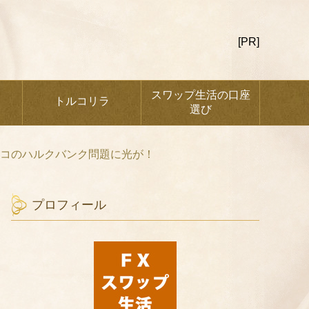
[PR]
スワップ生活の口座
トルコリラ
選び
ルコのハルクバンク問題に光が！
プロフィール