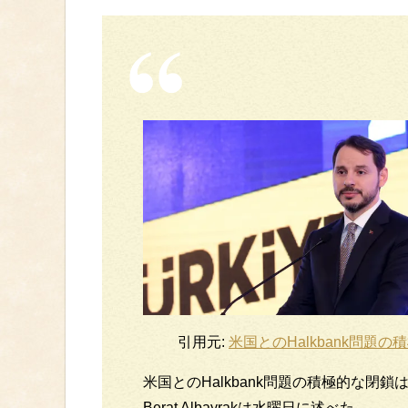
引用元:
米国とのHalkbank問
米国とのHalkbank問題の積極的な閉
Berat Albayrakは水曜日に述べた。