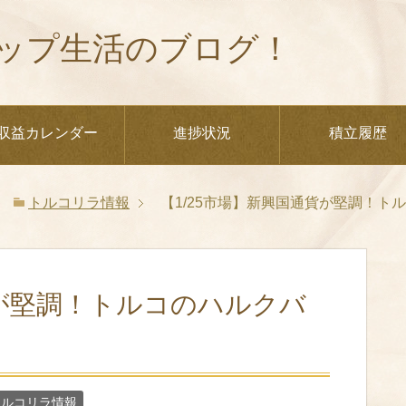
ップ生活のブログ！
収益カレンダー
進捗状況
積立履歴
トルコリラ情報
【1/25市場】新興国通貨が堅調！ト
貨が堅調！トルコのハルクバ
トルコリラ情報