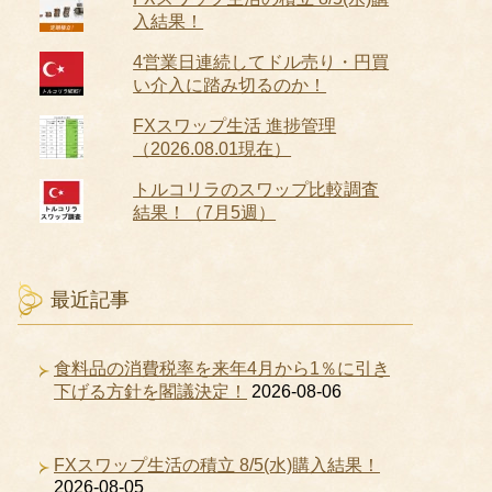
入結果！
4営業日連続してドル売り・円買
い介入に踏み切るのか！
FXスワップ生活 進捗管理
（2026.08.01現在）
トルコリラのスワップ比較調査
結果！（7月5週）
最近記事
食料品の消費税率を来年4月から1％に引き
下げる方針を閣議決定！
2026-08-06
FXスワップ生活の積立 8/5(水)購入結果！
2026-08-05