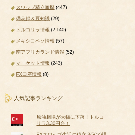
スワップ積立履歴
(447)
備忘録＆豆知識
(29)
トルコリラ情報
(2,140)
メキシコペソ情報
(57)
南アフリカランド情報
(52)
マーケット情報
(243)
FX口座情報
(8)
人気記事ランキング
原油相場が大幅に下落！トルコ
リラ3.30円台！
FXスワップ生活の積立 8/5(水)購