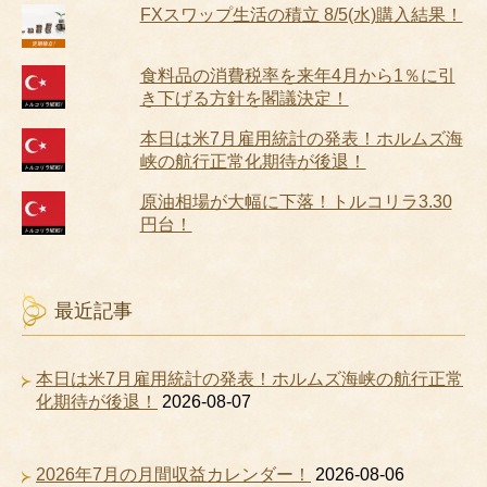
FXスワップ生活の積立 8/5(水)購入結果！
食料品の消費税率を来年4月から1％に引
き下げる方針を閣議決定！
本日は米7月雇用統計の発表！ホルムズ海
峡の航行正常化期待が後退！
原油相場が大幅に下落！トルコリラ3.30
円台！
最近記事
本日は米7月雇用統計の発表！ホルムズ海峡の航行正常
化期待が後退！
2026-08-07
2026年7月の月間収益カレンダー！
2026-08-06