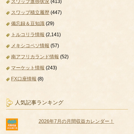
スワップ進捗状況
(413)
スワップ積立履歴
(447)
備忘録＆豆知識
(29)
トルコリラ情報
(2,141)
メキシコペソ情報
(57)
南アフリカランド情報
(52)
マーケット情報
(243)
FX口座情報
(8)
人気記事ランキング
2026年7月の月間収益カレンダー！