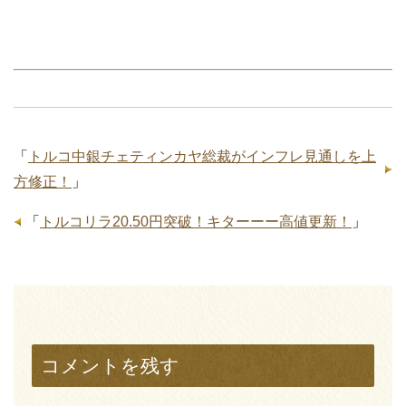
「
トルコ中銀チェティンカヤ総裁がインフレ見通しを上
方修正！
」
「
トルコリラ20.50円突破！キターーー高値更新！
」
コメントを残す