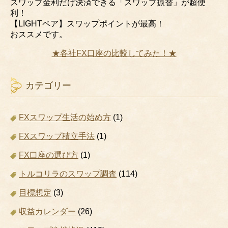
スワップ金利だけ決済できる「スワップ振替」が超便
利！
【LIGHTペア】スワップポイントが最高！
おススメです。
★各社FX口座の比較してみた！★
カテゴリー
FXスワップ生活の始め方
(1)
FXスワップ積立手法
(1)
FX口座の選び方
(1)
トルコリラのスワップ調査
(114)
目標想定
(3)
収益カレンダー
(26)